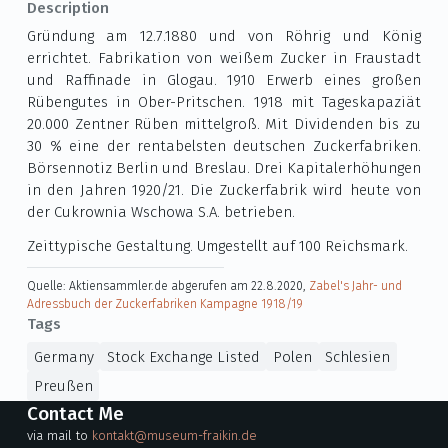
Description
Gründung am 12.7.1880 und von Röhrig und König
errichtet. Fabrikation von weißem Zucker in Fraustadt
und Raffinade in Glogau. 1910 Erwerb eines großen
Rübengutes in Ober-Pritschen. 1918 mit Tageskapaziät
20.000 Zentner Rüben mittelgroß. Mit Dividenden bis zu
30 % eine der rentabelsten deutschen Zuckerfabriken.
Börsennotiz Berlin und Breslau. Drei Kapitalerhöhungen
in den Jahren 1920/21. Die Zuckerfabrik wird heute von
der Cukrownia Wschowa S.A. betrieben.
Zeittypische Gestaltung. Umgestellt auf 100 Reichsmark.
Quelle: Aktiensammler.de abgerufen am 22.8.2020,
Zabel's Jahr- und
Adressbuch der Zuckerfabriken Kampagne 1918/19
Tags
Germany
Stock Exchange Listed
Polen
Schlesien
Preußen
Contact Me
via mail to
kontakt@museum-fraikin.de