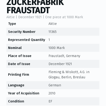
ZUCKERFABRIK
FRAUSTADT
Aktie | December 1921 | One piece at 1000 Mark
Type
Aktie
Security Number
11365
Represented Quantity
1
Nominal
1000 Mark
Place of Issue
Fraustadt, Germany
Date of Issue
December 1921
Fleming & Wiskott, A.G. in
Printing Firm
Glogau, Berlin, Breslau
Language
German
Year of Acquisition
2010
Condition
EF